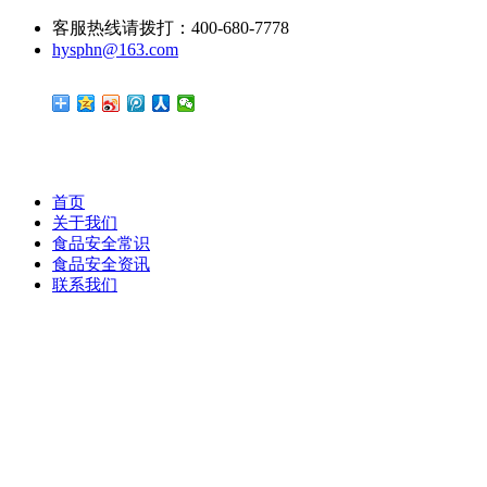
客服热线请拨打：400-680-7778
hysphn@163.com
首页
关于我们
食品安全常识
食品安全资讯
联系我们