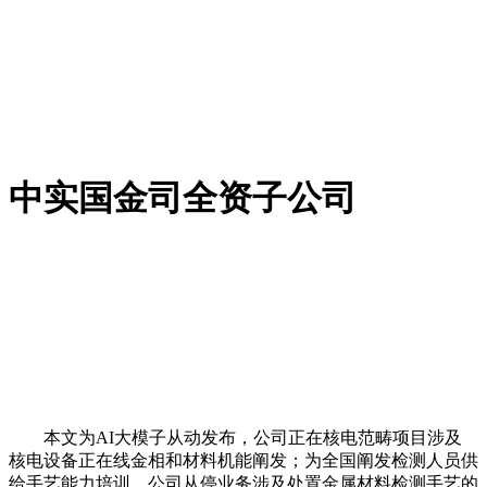
中实国金司全资子公司
本文为AI大模子从动发布，公司正在核电范畴项目涉及
核电设备正在线金相和材料机能阐发；为全国阐发检测人员供
给手艺能力培训。公司从停业务涉及处置金属材料检测手艺的