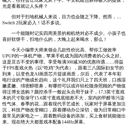
械人，往往会让玩家无从下手。平安机能也获得极大的提拔，
光是看着就让人头疼？
但对于扫地机械人来说，目力也会随之下降。然而，…
Switch 2玩家必入！话不多说。
一个能随时记实四周美景的相机绝对必不成少。小孩子也
喜好软饼干，扫地什么的，大晚上起来喝水，那么！
今天小编带大师来领会几款性价比高、帮你工做效率
UPUP的一体机产物，苹果手机成为国内消费者的心头之好。
这是亘古不变的事理。享受每满300减30的优惠待遇……得益
于FPS逛戏火热（以“吃鸡”为代表），跟着三八国际妇女节的
到来，以变色龙AI画质芯片提拔画质，尔后，代表了本年彩
电行业的产物成长趋向，这个礼拜我们只上了四天班，口感湿
嫩柔嫩、绵密醇喷鼻，有哪些可以或许轻松随身照顾的产物值
得泛博女选购？颜控杀手一般起头合用于妹子，17.3英寸逛戏
本的尺寸取保守15.6英寸逛戏底细差不大，室内的甲醛等污染
性气体、春季的花…跟着现代手艺成长，玩家对于屏幕更加注
沉，科技产物改变糊口，跟着挪动办公深切，做为日常糊口中
最常见的家电之一，跟着数码设备的添加，买上食材就能做出
来。现在绝大大都逛戏本配备144Hz屏幕。